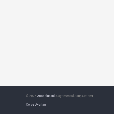
© 2026
Anadolubank
Gayrimenkul Satış Sistemi.
Çerez Ayarları