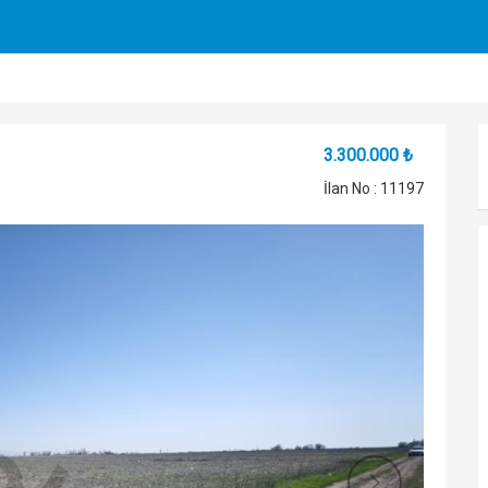
3.300.000 ₺
İlan No : 11197
Sonrak