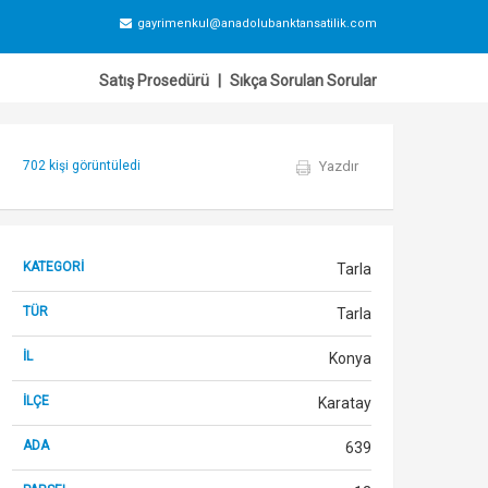
gayrimenkul@anadolubanktansatilik.com
Satış Prosedürü
|
Sıkça Sorulan Sorular
702 kişi görüntüledi
Yazdır
i
KATEGORİ
Tarla
TÜR
Tarla
İL
Konya
İLÇE
Karatay
ADA
639