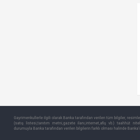
Gayrimenkullerle ilgili olarak Banka tarafından verilen tüm bilgiler, resimle
(satış listesi,tanıtım metni,gazete ilanı,internet,afiş vb.) taahhüt nit
durumuyla Banka tarafından verilen bilgilerin farklı olması halinde Banka