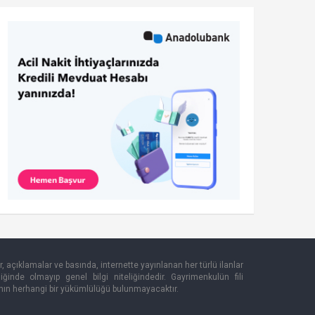
r, açıklamalar ve basında, internette yayınlanan her türlü ilanlar
eliğinde olmayıp genel bilgi niteliğindedir. Gayrimenkulün fili
'nın herhangi bir yükümlülüğü bulunmayacaktır.